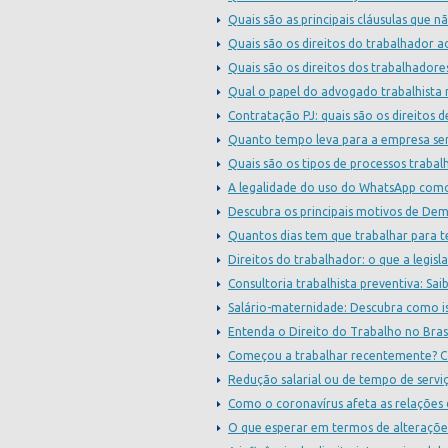
Quais são as principais cláusulas que
Quais são os direitos do trabalhador a
Quais são os direitos dos trabalhadore
Qual o papel do advogado trabalhista
Contratação PJ: quais são os direitos d
Quanto tempo leva para a empresa ser 
Quais são os tipos de processos trabalh
A legalidade do uso do WhatsApp como
Descubra os principais motivos de Dem
Quantos dias tem que trabalhar para te
Direitos do trabalhador: o que a legisl
Consultoria trabalhista preventiva: Sai
Salário-maternidade: Descubra como is
Entenda o Direito do Trabalho no Bras
Começou a trabalhar recentemente? Co
Redução salarial ou de tempo de serv
Como o coronavírus afeta as relações 
O que esperar em termos de alteraçõe