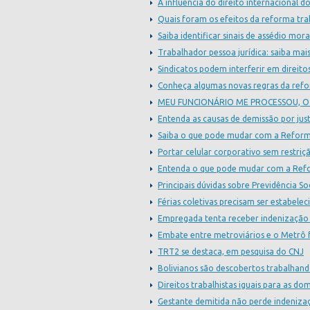
A influência do direito internacional d
Quais foram os efeitos da reforma tra
Saiba identificar sinais de assédio mor
Trabalhador pessoa jurídica: saiba mai
Sindicatos podem interferir em direito
Conheça algumas novas regras da refo
MEU FUNCIONÁRIO ME PROCESSOU, O
Entenda as causas de demissão por jus
Saiba o que pode mudar com a Reform
Portar celular corporativo sem restri
Entenda o que pode mudar com a Refo
Principais dúvidas sobre Previdência So
Férias coletivas precisam ser estabele
Empregada tenta receber indenização p
Embate entre metroviários e o Metrô f
TRT2 se destaca, em pesquisa do CNJ
Bolivianos são descobertos trabalhando
Direitos trabalhistas iguais para as do
Gestante demitida não perde indeniza