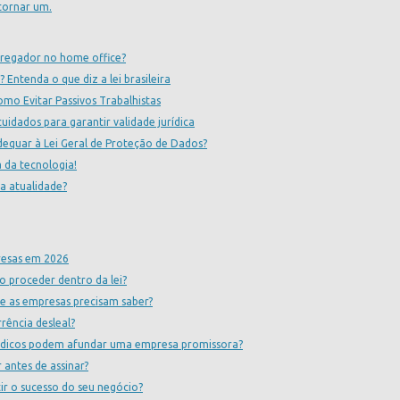
tornar um.
pregador no home office?
? Entenda o que diz a lei brasileira
omo Evitar Passivos Trabalhistas
uidados para garantir validade jurídica
quar à Lei Geral de Proteção de Dados?
ra da tecnologia!
na atualidade?
presas em 2026
o proceder dentro da lei?
ue as empresas precisam saber?
ência desleal?
jurídicos podem afundar uma empresa promissora?
 antes de assinar?
ir o sucesso do seu negócio?