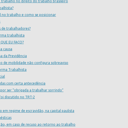
o trabalho no direito do trabalho brasileiro
balhista?
al no trabalho e como se posicionar
s
s de trabalhadores?
rma trabalhista
 QUE EU FAÇO?
ta causa
a da Previdência
ção de mobilidade não configura sobreaviso
rma Trabalhista
cial
cidas com certa antecedência
or ser “obrigada a trabalhar sorrindo”
oi discutido no TRT-2
 em regime de escravidão, na capital paulista
mésticas
ção, em caso de recuso ao retorno ao trabalho