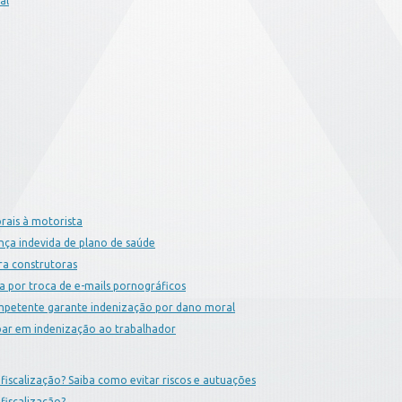
al
rais à motorista
ça indevida de plano de saúde
ra construtoras
a por troca de e-mails pornográficos
mpetente garante indenização por dano moral
bar em indenização ao trabalhador
iscalização? Saiba como evitar riscos e autuações
fiscalização?