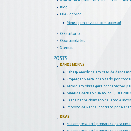
Assessoria e Consultoria Jurídica Empresari
Blog
Fale Conosco
Mensagem enviada com sucesso!
O Escritório
Oportunidades
Sitemap
POSTS
DANOS MORAIS
Sabesp envolvida em caso de danos mo
Empregado será indenizado por cobran
Atraso em obras gera condenações pa
Mantida decisão que aplicou justa caus
Trabalhador chamado de lerdo e inco
Imposto de Renda incorreto pode aca
DICAS
Sua empresa está preparada para uma f
Sua empresa está preparada para uma 