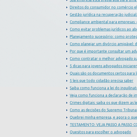
Direitos do consumidor no comércio el
Gestão jurídica na recuperação judici
Compliance ambiental para empresas: 
Como evitar problemas jurídicos ao a
Planejamento sucessório: como proteg
Como planejar um divórcio amigável: di
Por que é importante consultar um ad
Como contratar o melhor advogado pa
5 dicas para jovens advogados iniciarem
Quais são os documentos certos para l
5 leis que todo cidadão precisa saber
Saiba como funciona a lei do inquilina
Veja como funciona a declaração de i
Crimes digitais: saiba os que dizem as le
Como as decisões do Supremo Tribunal
Quebrei minha empresa, e agora o que
TESTAMENTO: VEJA PASSO A PASSO C
Quesitos para escolher o advogado