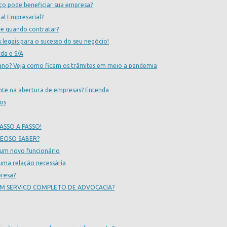
iço pode beneficiar sua empresa?
al Empresarial?
e quando contratar?
s legais para o sucesso do seu negócio!
da e S/A
ano? Veja como ficam os trâmites em meio a pandemia
tante na abertura de empresas? Entenda
os
ASSO A PASSO!
ECISO SABER?
 um novo funcionário
uma relação necessária
presa?
M SERVIÇO COMPLETO DE ADVOCACIA?