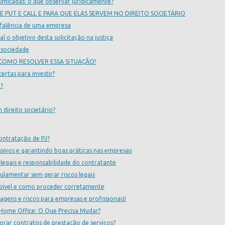
limitadas: o que observar juridicamente?
 PUT E CALL E PARA QUE ELAS SERVEM NO DIREITO SOCIETÁRIO
 falência de uma empresa
l o objetivo desta solicitação na justiça
e sociedade
 COMO RESOLVER ESSA SITUAÇÃO!
rtas para investir?
?
 direito societário?
contratação de PJ?
ssivos e garantindo boas práticas nas empresas
 legais e responsabilidade do contratante
ulamentar sem gerar riscos legais
abível e como proceder corretamente
agens e riscos para empresas e profissionais!
Home Office: O Que Precisa Mudar?
borar contratos de prestação de serviços?