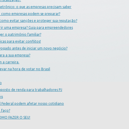
etrônico: o que as empresas precisam saber
al: como empresas podem se preparar?
como evitar sanções e proteger sua reputação?
brir uma empresa? Guia para empreendedores
er o patrimônio familiar?
cas para evitar conflitos!
vogado antes de iniciar um novo negócio?
ra a sua empresa?
 a carreira.
evar na hora de votar no Brasil
to
mposto de renda para trabalhadores PJ
is
 Federal podem afetar nosso cotidiano
 faço?
OMO FAZER O SEU!