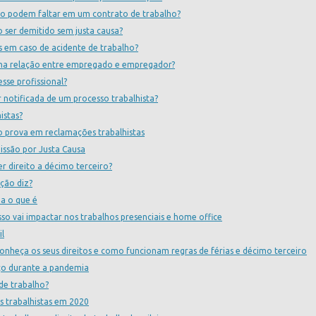
 não podem faltar em um contrato de trabalho?
o ser demitido sem justa causa?
s em caso de acidente de trabalho?
 na relação entre empregado e empregador?
esse profissional?
notificada de um processo trabalhista?
istas?
 prova em reclamações trabalhistas
issão por Justa Causa
r direito a décimo terceiro?
ação diz?
ba o que é
so vai impactar nos trabalhos presenciais e home office
il
nheça os seus direitos e como funcionam regras de férias e décimo terceiro
iço durante a pandemia
de trabalho?
s trabalhistas em 2020