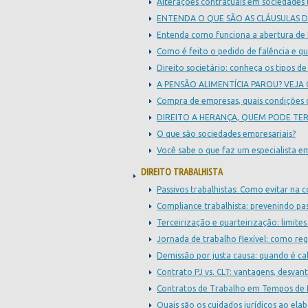
Alterações contratuais em sociedades 
ENTENDA O QUE SÃO AS CLÁUSULAS DE
Entenda como funciona a abertura de
Como é feito o pedido de falência e qua
Direito societário: conheça os tipos d
A PENSÃO ALIMENTÍCIA PAROU? VEJA
Compra de empresas, quais condições ce
DIREITO A HERANÇA, QUEM PODE TER
O que são sociedades empresariais?
Você sabe o que faz um especialista em
DIREITO TRABALHISTA
Passivos trabalhistas: Como evitar na 
Compliance trabalhista: prevenindo pa
Terceirização e quarteirização: limites
Jornada de trabalho flexível: como reg
Demissão por justa causa: quando é c
Contrato PJ vs. CLT: vantagens, desvant
Contratos de Trabalho em Tempos de 
Quais são os cuidados jurídicos ao ela