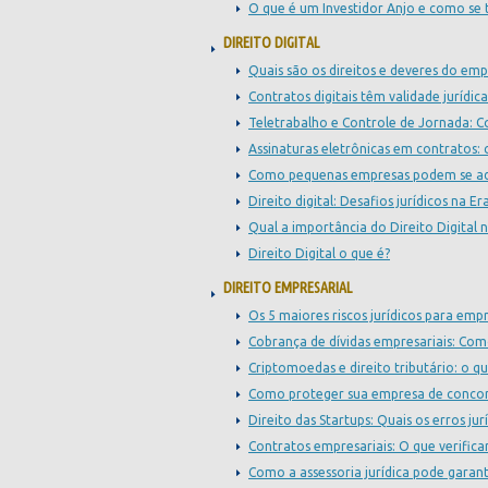
O que é um Investidor Anjo e como se 
DIREITO DIGITAL
Quais são os direitos e deveres do em
Contratos digitais têm validade jurídica
Teletrabalho e Controle de Jornada: C
Assinaturas eletrônicas em contratos: c
Como pequenas empresas podem se ade
Direito digital: Desafios jurídicos na E
Qual a importância do Direito Digital 
Direito Digital o que é?
DIREITO EMPRESARIAL
Os 5 maiores riscos jurídicos para em
Cobrança de dívidas empresariais: Com
Criptomoedas e direito tributário: o q
Como proteger sua empresa de concorr
Direito das Startups: Quais os erros 
Contratos empresariais: O que verificar
Como a assessoria jurídica pode garant