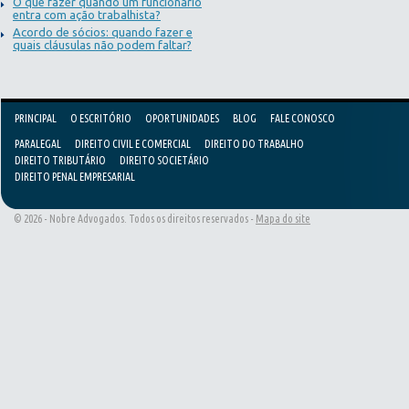
O que fazer quando um funcionário
entra com ação trabalhista?
Acordo de sócios: quando fazer e
quais cláusulas não podem faltar?
PRINCIPAL
O ESCRITÓRIO
OPORTUNIDADES
BLOG
FALE CONOSCO
PARALEGAL
DIREITO CIVIL E COMERCIAL
DIREITO DO TRABALHO
DIREITO TRIBUTÁRIO
DIREITO SOCIETÁRIO
DIREITO PENAL EMPRESARIAL
© 2026 - Nobre Advogados. Todos os direitos reservados -
Mapa do site