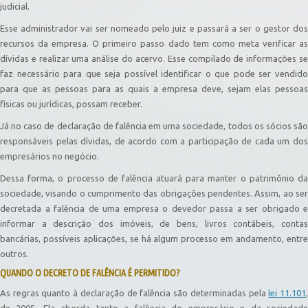
judicial.
Esse administrador vai ser nomeado pelo juiz e passará a ser o gestor dos
recursos da empresa. O primeiro passo dado tem como meta verificar as
dívidas e realizar uma análise do acervo. Esse compilado de informações se
faz necessário para que seja possível identificar o que pode ser vendido
para que as pessoas para as quais a empresa deve, sejam elas pessoas
físicas ou jurídicas, possam receber.
Já no caso de declaração de falência em uma sociedade, todos os sócios são
responsáveis pelas dívidas, de acordo com a participação de cada um dos
empresários no negócio.
Dessa forma, o processo de falência atuará para manter o patrimônio da
sociedade, visando o cumprimento das obrigações pendentes. Assim, ao ser
decretada a falência de uma empresa o devedor passa a ser obrigado e
informar a descrição dos imóveis, de bens, livros contábeis, contas
bancárias, possíveis aplicações, se há algum processo em andamento, entre
outros.
QUANDO O DECRETO DE FALÊNCIA É PERMITIDO?
As regras quanto à declaração de falência são determinadas pela
lei 11.101
de 2005. Ela aborda tanto a falência do empresário e da sociedade