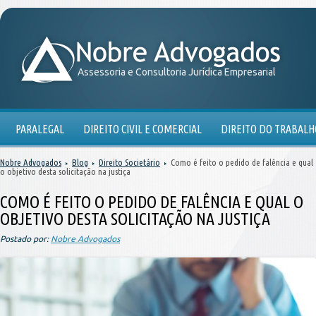
Assessoria e Consultoria Jurídica Empresarial
PARALEGAL
DIREITO CIVIL E COMERCIAL
DIREITO DO TRABALH
Nobre Advogados
Blog
Direito Societário
Como é feito o pedido de falência e qual
o objetivo desta solicitação na justiça
COMO É FEITO O PEDIDO DE FALÊNCIA E QUAL O
OBJETIVO DESTA SOLICITAÇÃO NA JUSTIÇA
Postado por:
Nobre Advogados