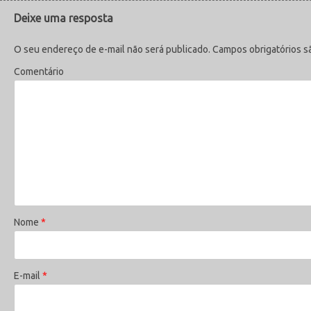
Deixe uma resposta
O seu endereço de e-mail não será publicado.
Campos obrigatórios 
Comentário
Nome
*
E-mail
*