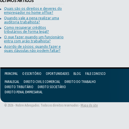
ÚLTIMOS ARTIGOS
Quais são os direitos e deveres do
empregador no home office?
Quando vale a pena realizar uma
auditoria trabalhista?
Como recuperar créditos
tributários de forma legal?
O que fazer quando um funcionário
entra com ação trabalhista?
Acordo de sócios: quando fazer e
quais cláusulas não podem faltar?
PRINCIPAL
O ESCRITÓRIO
OPORTUNIDADES
BLOG
FALE CONOSCO
PARALEGAL
DIREITO CIVIL E COMERCIAL
DIREITO DO TRABALHO
DIREITO TRIBUTÁRIO
DIREITO SOCIETÁRIO
DIREITO PENAL EMPRESARIAL
© 2026 - Nobre Advogados. Todos os direitos reservados -
Mapa do site