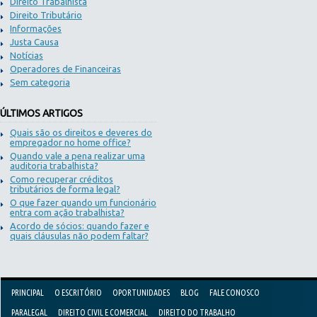
Direito Trabalhista
Direito Tributário
Informações
Justa Causa
Notícias
Operadores de Financeiras
Sem categoria
ÚLTIMOS ARTIGOS
Quais são os direitos e deveres do
empregador no home office?
Quando vale a pena realizar uma
auditoria trabalhista?
Como recuperar créditos
tributários de forma legal?
O que fazer quando um funcionário
entra com ação trabalhista?
Acordo de sócios: quando fazer e
quais cláusulas não podem faltar?
PRINCIPAL
O ESCRITÓRIO
OPORTUNIDADES
BLOG
FALE CONOSCO
PARALEGAL
DIREITO CIVIL E COMERCIAL
DIREITO DO TRABALHO