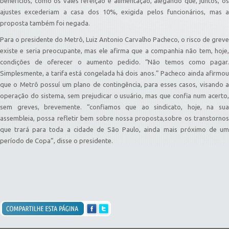
benefícios, como os vales refeição e alimentação, alegando que, juntos, os
ajustes excederiam a casa dos 10%, exigida pelos funcionários, mas a
proposta também foi negada.
Para o presidente do Metrô, Luiz Antonio Carvalho Pacheco, o risco de greve
existe e seria preocupante, mas ele afirma que a companhia não tem, hoje,
condições de oferecer o aumento pedido. “Não temos como pagar.
Simplesmente, a tarifa está congelada há dois anos.” Pacheco ainda afirmou
que o Metrô possuí um plano de contingência, para esses casos, visando a
operação do sistema, sem prejudicar o usuário, mas que confia num acerto,
sem greves, brevemente. “confiamos que ao sindicato, hoje, na sua
assembleia, possa refletir bem sobre nossa proposta,sobre os transtornos
que trará para toda a cidade de São Paulo, ainda mais próximo de um
período de Copa”, disse o presidente.