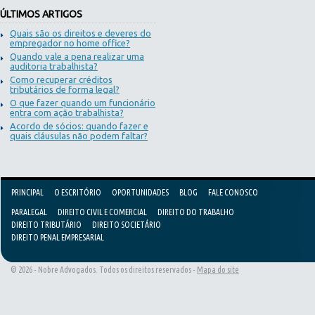
ÚLTIMOS ARTIGOS
Quais são os direitos e deveres do
empregador no home office?
Quando vale a pena realizar uma
auditoria trabalhista?
Como recuperar créditos
tributários de forma legal?
O que fazer quando um funcionário
entra com ação trabalhista?
Acordo de sócios: quando fazer e
quais cláusulas não podem faltar?
PRINCIPAL
O ESCRITÓRIO
OPORTUNIDADES
BLOG
FALE CONOSCO
PARALEGAL
DIREITO CIVIL E COMERCIAL
DIREITO DO TRABALHO
DIREITO TRIBUTÁRIO
DIREITO SOCIETÁRIO
DIREITO PENAL EMPRESARIAL
© 2026 - Nobre Advogados. Todos os direitos reservados -
Mapa do site