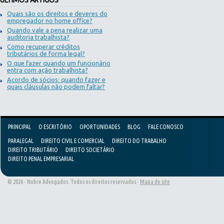
ÚLTIMOS ARTIGOS
Quais são os direitos e deveres do
empregador no home office?
Quando vale a pena realizar uma
auditoria trabalhista?
Como recuperar créditos
tributários de forma legal?
O que fazer quando um funcionário
entra com ação trabalhista?
Acordo de sócios: quando fazer e
quais cláusulas não podem faltar?
PRINCIPAL
O ESCRITÓRIO
OPORTUNIDADES
BLOG
FALE CONOSCO
PARALEGAL
DIREITO CIVIL E COMERCIAL
DIREITO DO TRABALHO
DIREITO TRIBUTÁRIO
DIREITO SOCIETÁRIO
DIREITO PENAL EMPRESARIAL
© 2026 - Nobre Advogados. Todos os direitos reservados -
Mapa do site