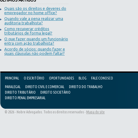
ÚLTIMOS ARTIGOS
Quais são os direitos e deveres do
empregador no home office?
Quando vale a pena realizar uma
auditoria trabalhista?
Como recuperar créditos
tributários de forma legal?
O que fazer quando um funcionário
entra com ação trabalhista?
Acordo de sócios: quando fazer e
quais cláusulas não podem faltar?
PRINCIPAL
O ESCRITÓRIO
OPORTUNIDADES
BLOG
FALE CONOSCO
PARALEGAL
DIREITO CIVIL E COMERCIAL
DIREITO DO TRABALHO
DIREITO TRIBUTÁRIO
DIREITO SOCIETÁRIO
DIREITO PENAL EMPRESARIAL
© 2026 - Nobre Advogados. Todos os direitos reservados -
Mapa do site